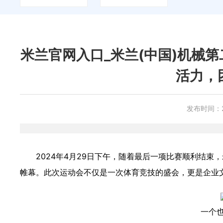
米兰官网入口_米兰(中国)机械
活力，
发布时间：
2024年4月29日下午，随着最后一项比赛顺利结束，
帷幕。此次运动会不仅是一次体育竞技的盛会，更是企业
一个