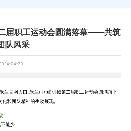
第二届职工运动会圆满落幕——共筑
团队风采
2024-04-30
米兰官网入口_米兰(中国)机械第二届职工运动会圆满落下
文化和团队精神的生动展现。
也不能少